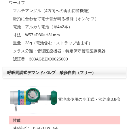
ワーオフ
マルチアングル（4方向への両面切替機能）
脈拍に合わせて電子音が鳴る機能（オン/オフ）
電池：アルカリ電池（単4×2本）
寸法：W57×D30×H31mm
重量：28g（電池含む・ストラップ含まず）
クラス分類：管理医療機器・特定保守管理医療機器
認証番：303AGBZX00025000
呼吸同調式デマンドバルブ 酸歩自由（フリー）
電池未使用の空圧式・節約率3.8倍
性能
連続設定：0.5L/1L/2L/分