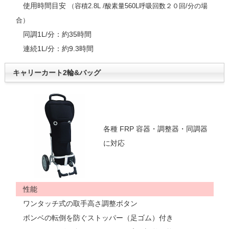
使用時間目安
（容積2.8L /酸素量560L呼吸回数２０回/分の場
合）
同調1L/分：約35時間
連続1L/分：約9.3時間
キャリーカート2輪&バッグ
各種 FRP 容器・調整器・同調器
に対応
性能
ワンタッチ式の取手高さ調整ボタン
ボンベの転倒を防ぐストッパー（足ゴム）付き