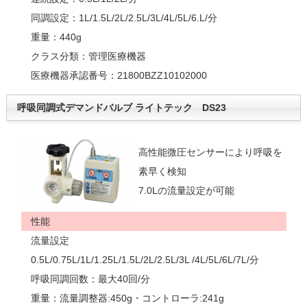
同調設定：1L/1.5L/2L/2.5L/3L/4L/5L/6.L/分
重量：440g
クラス分類：管理医療機器
医療機器承認番号：21800BZZ10102000
呼吸同調式デマンドバルブ ライトテック DS23
高性能微圧センサーにより呼吸を
素早く検知
7.0Lの流量設定が可能
性能
流量設定
0.5L/0.75L/1L/1.25L/1.5L/2L/2.5L/3L /4L/5L/6L/7L/分
呼吸同調回数：最大40回/分
重量：流量調整器:450g・コントローラ:241g