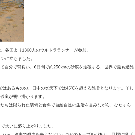
、各国より1360人のウルトラランナーが参加。
インに立ちました。
て自分で背負い、6日間で約250kmの砂漠を走破する、世界で最も過酷
。
ではあるものの、日中の炎天下では45℃を超える酷暑となります。そし
い砂嵐が襲い掛かります。
ーたちは限られた装備と食料で自給自足の生活を営みながら、ひたすら
とで大いに盛り上がりました。
1.7km。途中で視力を失うなどいくつかのトラブルがあり、目標に掲げ