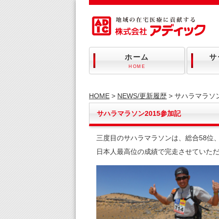
ホーム
サ
HOME
HOME
>
NEWS/更新履歴
> サハラマラソン
サハラマラソン2015参加記
三度目のサハラマラソンは、総合58位
日本人最高位の成績で完走させていた