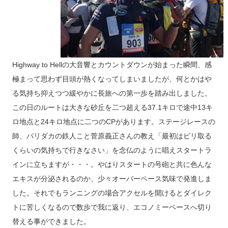
Highway to Hellの大音響とカウントダウンが始まった瞬間、感
極まって思わず目頭が熱くなってしまいましたが、何とかはや
る気持ち抑えつつ緩やかに長旅への第一歩を踏み出しました。
この日のルートは大きな砂丘を二つ超える37.1キロで途中13キ
ロ地点と24キロ地点に二つのCPがあります。ステージレースの
師、パリダカの鉄人こと菅原義正さんの教え「最初はビリ取る
くらいの気持ちで行きなさい」を念仏のように唱えスタートラ
インに立ちますが・・・。やはりスタートの号砲と共に色んな
エキスが分泌されるのか、少々オーバーペース気味で発進しま
した。それでもランニングの場合アクセルを開けるとダイレク
トに苦しくなるので数歩で我に返り、エコノミーペースへ切り
替える事ができました。