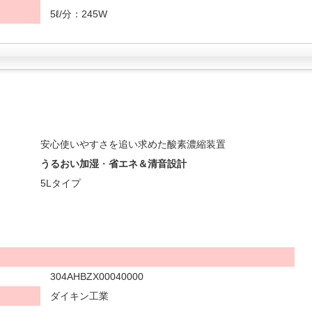
5ℓ/分：245W
安心使いやすさを追い求めた酸素濃縮装置
うるおい加湿
・
省エネ＆清音設計
5Lタイプ
304AHBZX00040000
ダイキン工業