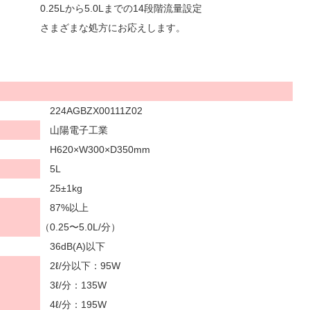
0.25Lから5.0Lまでの14段階流量設定
さまざまな処方にお応えします。
224AGBZX00111Z02
山陽電子工業
H620×W300×D350mm
5L
25±1kg
87%以上
（0.25〜5.0L/分）
36dB(A)以下
2ℓ/分以下：95W
3ℓ/分：135W
4ℓ/分：195W