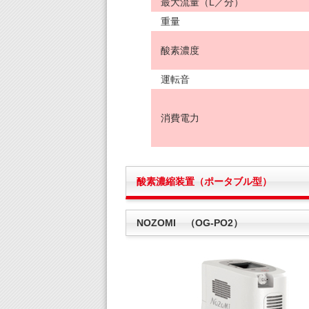
最大流量（L／分）
重量
酸素濃度
運転音
消費電力
酸素濃縮装置（ポータブル型）
NOZOMI （OG-PO2）