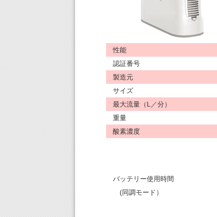
性能
認証番号
製造元
サイズ
最大流量（L／分）
重量
酸素濃度
バッテリー使用時間
(同調モード）