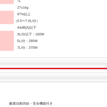
7L
27±1kg
87%以上
（0.5〜7.0L/分）
44dB(A)以下
3L/分以下：160W
5L/分：280W
7L/分：370W
酸素自動供給・安全機能付き