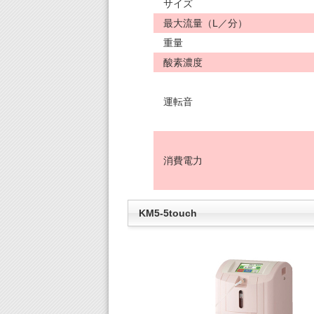
サイズ
最大流量（L／分）
重量
酸素濃度
運転音
消費電力
KM5-5touch