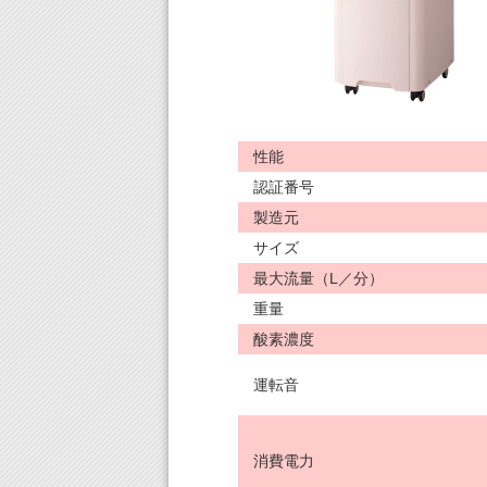
性能
認証番号
製造元
サイズ
最大流量（L／分）
重量
酸素濃度
運転音
消費電力