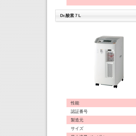
Dr.酸素７L
性能
認証番号
製造元
サイズ