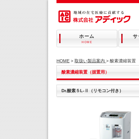
ホーム
サ
HOME
HOME
>
取扱い製品案内
> 酸素濃縮装置
酸素濃縮装置（据置用）
Dr.酸素５L-Ⅱ（リモコン付き）