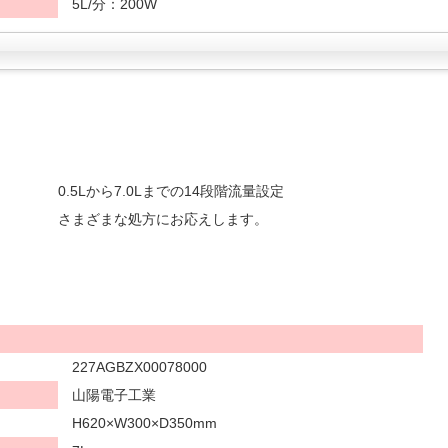
5L/分：200W
0.5Lから7.0Lまでの14段階流量設定
さまざまな処方にお応えします。
227AGBZX00078000
山陽電子工業
H620×W300×D350mm