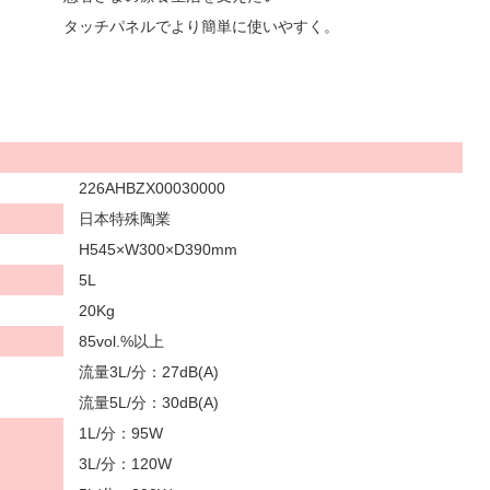
タッチパネルでより簡単に使いやすく。
226AHBZX00030000
日本特殊陶業
H545×W300×D390mm
5L
20Kg
85vol.%以上
流量3L/分：27dB(A)
流量5L/分：30dB(A)
1L/分：95W
3L/分：120W